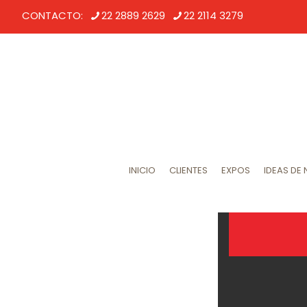
CONTACTO:
22 2889 2629
22 2114 3279
INICIO
CLIENTES
EXPOS
IDEAS DE