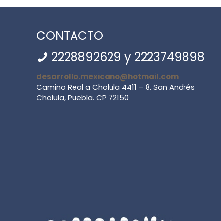
CONTACTO
2228892629
y
2223749898
desarrollo.mexicano@hotmail.com
Camino Real a Cholula 4411 – 8. San Andrés
Cholula, Puebla. CP 72150