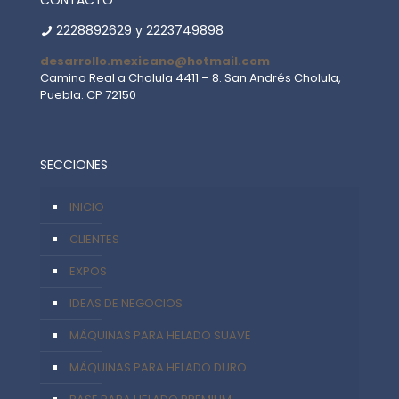
2228892629
y
2223749898
desarrollo.mexicano@hotmail.com
Camino Real a Cholula 4411 – 8. San Andrés Cholula,
Puebla. CP 72150
SECCIONES
INICIO
CLIENTES
EXPOS
IDEAS DE NEGOCIOS
MÁQUINAS PARA HELADO SUAVE
MÁQUINAS PARA HELADO DURO